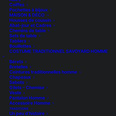
Coiffes
Pochettes à bijoux
MAISON & DÉCO
Housses de coussin
Abat-jour et Cadres
Chemins de table
Sets de table
Tabliers
Bouillottes
COSTUME TRADITIONNEL SAVOYARD HOMME
CRÉATION - RESTAURATION -
Bérets
Bretelles
STAGES DE COUTURE
Ceintures traditionnelles homme
Chapeaux
Sabots
Gilets – Chemise
Veste
Formulaire de contact
Pantalon Homme
Accessoire Homme
TRADITIONS
Un peu d’histoire