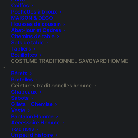
Coiffes
Pochettes à bijoux
MAISON & DÉCO
Housses de coussin
Abat-jour et Cadres
Chemins de table
Sets de table
Tabliers
Bouillottes
Ceinture brodée
COSTUME TRADITIONNEL SAVOYARD HOMME
champêtre
Bérets
Bretelles
Ceintures traditionnelles homme
€
79,00
Chapeaux
Sabots
Gilets – Chemise
Veste
Pantalon Homme
Ceinture traditionnelle brodée sur
Accessoire Homme
du drap de laine noir doublé en coton, portée
TRADITIONS
Un peu d’histoire