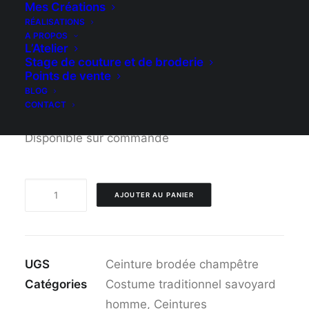
les jours de fête, à l’arrière des œillets avec un
Mes Créations
lacet permettent d’ajuster la ceinture.
RÉALISATIONS
A PROPOS
L’Atelier
Commande personnalisée possible, me
Stage de couture et de broderie
préciser votre tour de taille.
Points de vente
BLOG
Article entièrement réalisé par mes soins.
CONTACT
Disponible sur commande
quantité
AJOUTER AU PANIER
de
Ceinture
brodée
UGS
Ceinture brodée champêtre
champêtre
Catégories
Costume traditionnel savoyard
homme
,
Ceintures