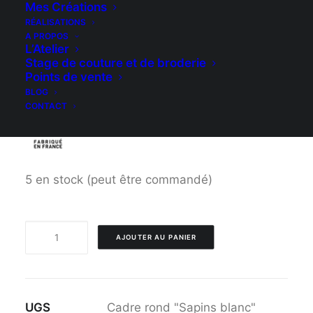
Mes Créations
naturel d’un diamètre de 13 cm, et livré avec
RÉALISATIONS
son ruban à paillettes.
A PROPOS
L’Atelier
Elégante décoration pour sublimer votre
Stage de couture et de broderie
Points de vente
intérieur.
BLOG
CONTACT
5 en stock (peut être commandé)
quantité
AJOUTER AU PANIER
de
Cadre
rond
UGS
Cadre rond "Sapins blanc"
"Sapins