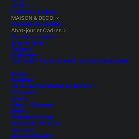
Coiffes
Pochettes à bijoux
MAISON & DÉCO
Housses de coussin
Abat-jour et Cadres
Chemins de table
Sets de table
Tabliers
Bouillottes
Cadre rond “Sapins
COSTUME TRADITIONNEL SAVOYARD HOMME
blanc”
Bérets
Bretelles
€
27,00
Ceintures traditionnelles homme
Chapeaux
Sabots
A suspendre au mur, sur une porte, ou à
Gilets – Chemise
accrocher dans le sapin !
Veste
Pantalon Homme
Accessoire Homme
Magnifiques sapins blanc, brodés sur un coton
TRADITIONS
vert-sapin, Présentés dans un cadre en bois
Un peu d’histoire