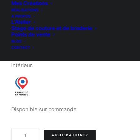
Mes Créations
porte, ou à accrocher dans le sapin !
RÉALISATIONS
A PROPOS
L’Atelier
Magnifique coeur brodé d’une petite mésange,
Stage de couture et de broderie
décoration intérieur, design pour sublimer
Points de vente
votre sapin de Noël.
BLOG
CONTACT
Elégante décoration pour sublimer votre
intérieur.
Disponible sur commande
quantité
AJOUTER AU PANIER