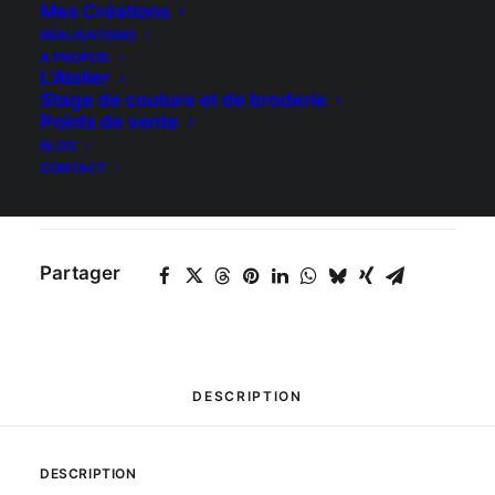
Mes Créations
AJOUTER AU PANIER
de
RÉALISATIONS
Chemin
A PROPOS
L’Atelier
de
Stage de couture et de broderie
UGS
Chemin de table : Rennes
Points de vente
table
BLOG
Catégories
Maison & Déco
,
Chemins de
:
CONTACT
table
Rennes
Partager
DESCRIPTION
DESCRIPTION