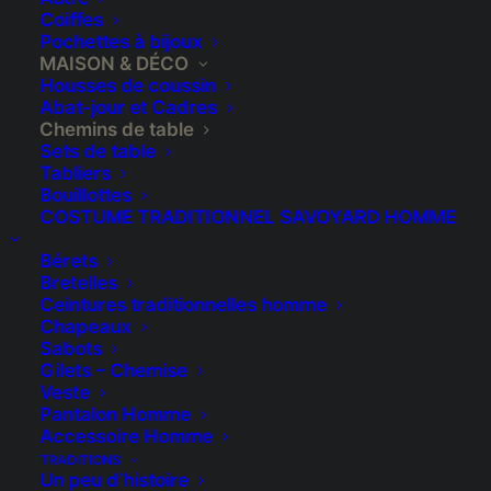
Coiffes
Pochettes à bijoux
MAISON & DÉCO
Housses de coussin
Abat-jour et Cadres
Chemins de table
Sets de table
Chemin de table : Rennes
Tabliers
Bouillottes
COSTUME TRADITIONNEL SAVOYARD HOMME
€
82,00
Bérets
Très joli chemin de table brodé d’une bordure
Bretelles
Ceintures traditionnelles homme
de rennes stylisées à chaque extrémité.
Chapeaux
Sabots
Article entièrement réalisé par mes soins.
Gilets – Chemise
Veste
1 en stock (peut être commandé)
Pantalon Homme
Accessoire Homme
TRADITIONS
Un peu d’histoire
quantité