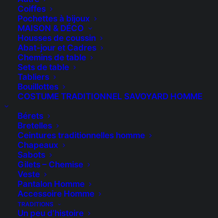
Coiffes
Pochettes à bijoux
MAISON & DÉCO
Housses de coussin
Abat-jour et Cadres
Chemins de table
Sets de table
Tabliers
Bouillottes
COSTUME TRADITIONNEL SAVOYARD HOMME
Le sac à main à su
Bérets
Bretelles
devenir
Ceintures traditionnelles homme
Chapeaux
l’indispensable des
Sabots
femmes !
Gilets – Chemise
Veste
Pantalon Homme
Accessoire Homme
Depuis le 19e siècle, le sac à main
TRADITIONS
Un peu d’histoire
est un accessoire de mode qui est