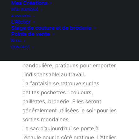
Mes Créations
assorti à la tenue, avec de touts
RÉALISATIONS
petits sacs à anses. On y rangeait
A PROPOS
L’Atelier
peu de chose : juste son mouchoir et
Stage de couture et de broderie
de quoi se poudrer le minois.
Points de vente
BLOG
Il faudra attendre les années 1930
CONTACT
pour utiliser les sacs plus généreux à
bandoulière, pratiques pour emporter
l’indispensable au travail.
La fantaisie se retrouve sur les
petites pochettes : couleurs,
paillettes, broderie. Elles seront
généralement utilisées le soir pour les
sorties mondaines.
Le sac d’aujourd’hui se porte à
l’épaule pour le côté pratique. L’Atelier