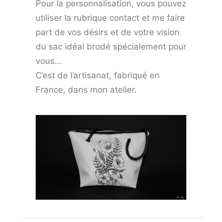
Pour la personnalisation, vous pouvez
utiliser la rubrique contact et me faire
part de vos désirs et de votre vision
du sac idéal brodé spécialement pour
vous…
C’est de l’artisanat, fabriqué en
France, dans mon atelier.