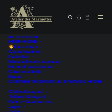
BOUTIQUE EN LIGNE
MODE FEMME
Sacs à main
Capes brodées
Pochettes
Manchettes et chapeaux
Etoles et tours de cou
Cols en dentelle
Bijoux
COSTUME TRADITIONNEL SAVOYARD FEMME
Sac à main
Châles Savoyard
contemporain,
Tabliers Savoyard
Robes – Accessoires
léger, brodé
Jupes
Autre