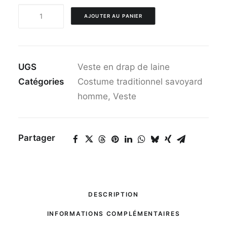
quantité
AJOUTER AU PANIER
de
Veste
en
UGS
Veste en drap de laine
drap
Catégories
Costume traditionnel savoyard
de
homme
,
Veste
laine
Partager
DESCRIPTION
INFORMATIONS COMPLÉMENTAIRES