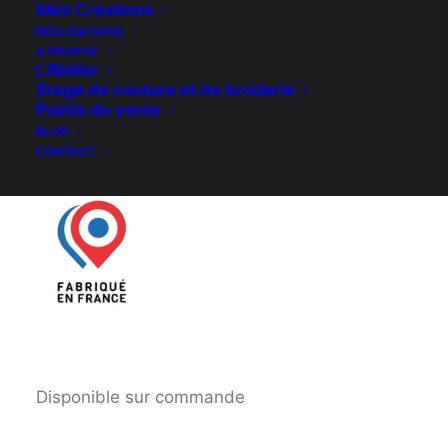
Mes Créations
de tour de poitrine.
Cette veste existe aussi en
RÉALISATIONS
A PROPOS
couleur marine, kaki, rouge, gris, noir, safran,
L’Atelier
bleu horizon, caramel et écru.
Stage de couture et de broderie
Points de vente
Me contacter impérativement pour connaitre
BLOG
CONTACT
les délais de livraison.
Disponible sur commande