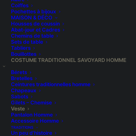
Coiffes
Pochettes à bijoux
MAISON & DÉCO
Housses de coussin
Abat-jour et Cadres
Chemins de table
Sets de table
Tabliers
Bouillottes
COSTUME TRADITIONNEL SAVOYARD HOMME
Bérets
Bretelles
Ceintures traditionnelles homme
Chapeaux
Veste en drap de laine
Sabots
Gilets – Chemise
Veste
€
165,00
Pantalon Homme
Accessoire Homme
Veste en véritable laine naturelle chaude et
TRADITIONS
Un peu d’histoire
confortable. Disponible du 84 cm au 128 cm